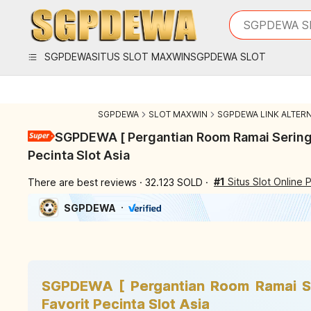
iphones 16
What are you
SGPDEWA S
torras phone
samsung not
SGPDEWA
SITUS SLOT MAXWIN
SGPDEWA SLOT
iphones 15 p
SGPDEWA
SLOT MAXWIN
SGPDEWA LINK ALTERN
SGPDEWA [ Pergantian Room Ramai Sering
Pecinta Slot Asia
#1
Situs Slot Online 
There are best reviews
32.123 SOLD
SGPDEWA

Previous slide
Next slide
SGPDEWA [ Pergantian Room Ramai S
Favorit Pecinta Slot Asia