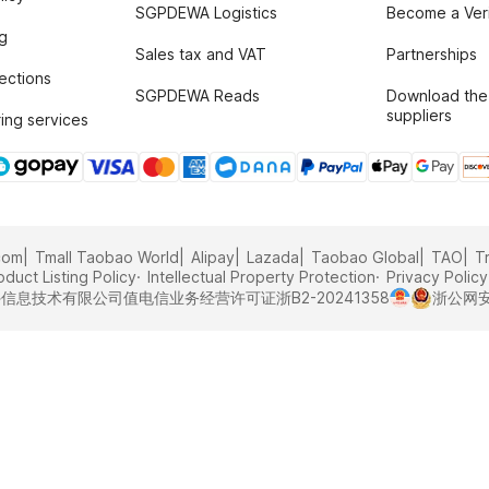
SGPDEWA Logistics
Become a Veri
g
Sales tax and VAT
Partnerships
tections
SGPDEWA Reads
Download the
suppliers
ing services
com
Tmall Taobao World
Alipay
Lazada
Taobao Global
TAO
T
oduct Listing Policy
Intellectual Property Protection
Privacy Policy
巴外信息技术有限公司
值电信业务经营许可证浙B2-20241358
浙公网安备