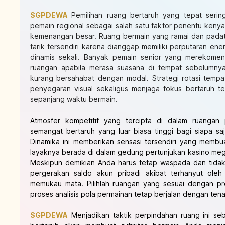
SGPDEWA
Pemilihan ruang bertaruh yang tepat serin
pemain regional sebagai salah satu faktor penentu keny
kemenangan besar. Ruang bermain yang ramai dan padat a
tarik tersendiri karena dianggap memiliki perputaran ene
dinamis sekali. Banyak pemain senior yang merekomen
ruangan apabila merasa suasana di tempat sebelumnya
kurang bersahabat dengan modal. Strategi rotasi tempat
penyegaran visual sekaligus menjaga fokus bertaruh te
sepanjang waktu bermain.
Atmosfer kompetitif yang tercipta di dalam ruangan 
semangat bertaruh yang luar biasa tinggi bagi siapa s
Dinamika ini memberikan sensasi tersendiri yang membuat 
layaknya berada di dalam gedung pertunjukan kasino mega
Meskipun demikian Anda harus tetap waspada dan tida
pergerakan saldo akun pribadi akibat terhanyut oleh
memukau mata. Pilihlah ruangan yang sesuai dengan p
proses analisis pola permainan tetap berjalan dengan te
SGPDEWA
Menjadikan taktik perpindahan ruang ini seba