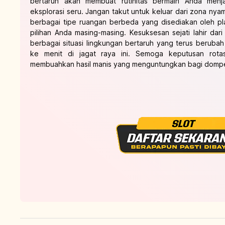
bertaruh akan membuat rutinitas bermain Anda menj
eksplorasi seru. Jangan takut untuk keluar dari zona n
berbagai tipe ruangan berbeda yang disediakan oleh pla
pilihan Anda masing-masing. Kesuksesan sejati lahir da
berbagai situasi lingkungan bertaruh yang terus beruba
ke menit di jagat raya ini. Semoga keputusan rota
membuahkan hasil manis yang menguntungkan bagi dompe