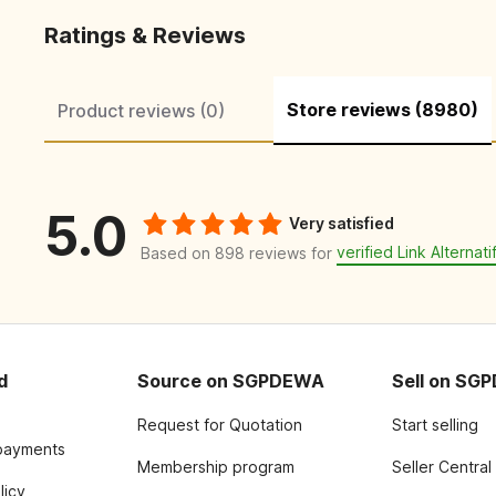
Ratings & Reviews
Store reviews (8980)
Product reviews (0)
5.0
Very satisfied
verified Link Alternati
Based on 898 reviews for
d
Source on SGPDEWA
Sell on SG
Request for Quotation
Start selling
payments
Membership program
Seller Central
licy