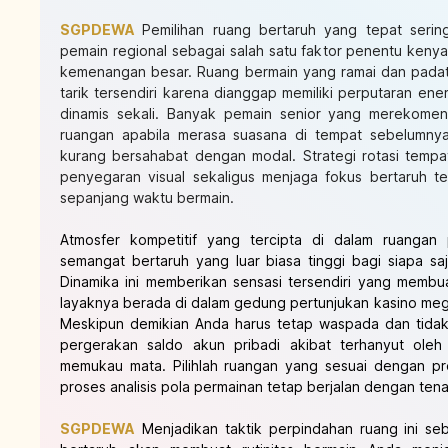
SGPDEWA
Pemilihan ruang bertaruh yang tepat serin
pemain regional sebagai salah satu faktor penentu keny
kemenangan besar. Ruang bermain yang ramai dan padat a
tarik tersendiri karena dianggap memiliki perputaran ene
dinamis sekali. Banyak pemain senior yang merekomen
ruangan apabila merasa suasana di tempat sebelumnya
kurang bersahabat dengan modal. Strategi rotasi tempat
penyegaran visual sekaligus menjaga fokus bertaruh te
sepanjang waktu bermain.
Atmosfer kompetitif yang tercipta di dalam ruangan 
semangat bertaruh yang luar biasa tinggi bagi siapa s
Dinamika ini memberikan sensasi tersendiri yang membuat 
layaknya berada di dalam gedung pertunjukan kasino mega
Meskipun demikian Anda harus tetap waspada dan tida
pergerakan saldo akun pribadi akibat terhanyut oleh
memukau mata. Pilihlah ruangan yang sesuai dengan p
proses analisis pola permainan tetap berjalan dengan te
SGPDEWA
Menjadikan taktik perpindahan ruang ini seba