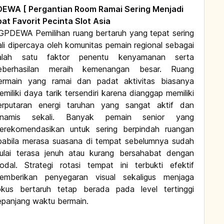
EWA [ Pergantian Room Ramai Sering Menjadi
at Favorit Pecinta Slot Asia
GPDEWA
Pemilihan ruang bertaruh yang tepat sering
ali dipercaya oleh komunitas pemain regional sebagai
alah satu faktor penentu kenyamanan serta
eberhasilan meraih kemenangan besar. Ruang
ermain yang ramai dan padat aktivitas biasanya
emiliki daya tarik tersendiri karena dianggap memiliki
erputaran energi taruhan yang sangat aktif dan
inamis sekali. Banyak pemain senior yang
erekomendasikan untuk sering berpindah ruangan
pabila merasa suasana di tempat sebelumnya sudah
ulai terasa jenuh atau kurang bersahabat dengan
odal. Strategi rotasi tempat ini terbukti efektif
emberikan penyegaran visual sekaligus menjaga
okus bertaruh tetap berada pada level tertinggi
epanjang waktu bermain.