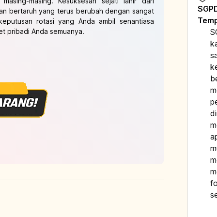
 masing-masing. Kesuksesan sejati lahir dari
SGPD
gan bertaruh yang terus berubah dengan sangat
Temp
keputusan rotasi yang Anda ambil senantiasa
t pribadi Anda semuanya.
S
k
s
k
b
m
p
d
m
a
m
m
m
f
s