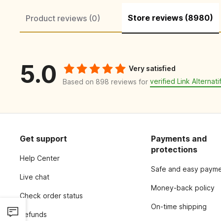
Store reviews (8980)
Product reviews (0)
5.0
Very satisfied
verified Link Alternati
Based on 898 reviews for
Get support
Payments and
protections
Help Center
Safe and easy paym
Live chat
Money-back policy
Check order status
On-time shipping
Refunds