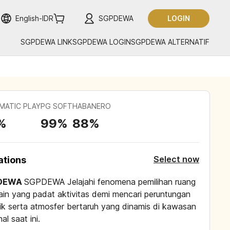
English-IDR
SGPDEWA
LOGIN
SGPDEWA LINK
SGPDEWA LOGIN
SGPDEWA ALTERNATIF
MATIC PLAY
PG SOFT
HABANERO
%
99%
88%
Select now
ations
DEWA
SGPDEWA Jelajahi fenomena pemilihan ruang
in yang padat aktivitas demi mencari peruntungan
ik serta atmosfer bertaruh yang dinamis di kawasan
al saat ini.