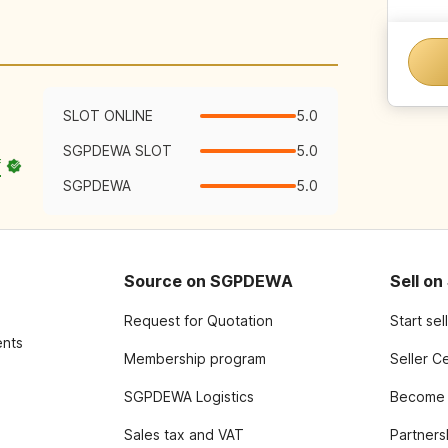
SLOT ONLINE
5.0
SGPDEWA SLOT
5.0
f
SGPDEWA
5.0
Source on SGPDEWA
Sell o
Request for Quotation
Start sel
ents
Membership program
Seller Ce
SGPDEWA Logistics
Become a
Sales tax and VAT
Partners