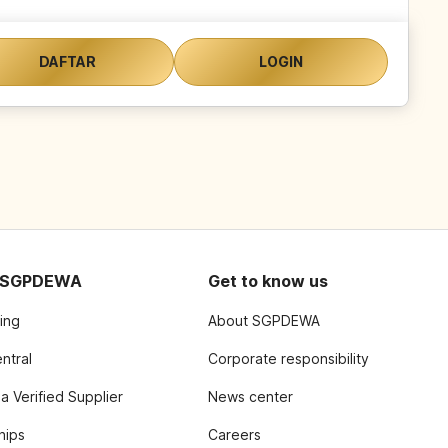
DAFTAR
LOGIN
n SGPDEWA
Get to know us
ling
About SGPDEWA
ntral
Corporate responsibility
 Verified Supplier
News center
hips
Careers