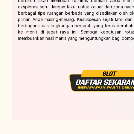
bertaruh akan membuat rutinitas bermain Anda menj
eksplorasi seru. Jangan takut untuk keluar dari zona n
berbagai tipe ruangan berbeda yang disediakan oleh pla
pilihan Anda masing-masing. Kesuksesan sejati lahir da
berbagai situasi lingkungan bertaruh yang terus beruba
ke menit di jagat raya ini. Semoga keputusan rota
membuahkan hasil manis yang menguntungkan bagi dompe