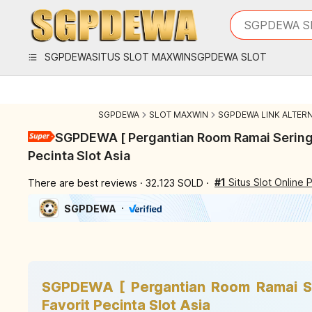
iphones 16
What are you
SGPDEWA S
torras phone
samsung not
SGPDEWA
SITUS SLOT MAXWIN
SGPDEWA SLOT
iphones 15 p
SGPDEWA
SLOT MAXWIN
SGPDEWA LINK ALTERN
SGPDEWA [ Pergantian Room Ramai Sering
Pecinta Slot Asia
#1
Situs Slot Online 
There are best reviews
32.123 SOLD
SGPDEWA

Previous slide
Next slide
SGPDEWA [ Pergantian Room Ramai S
Favorit Pecinta Slot Asia