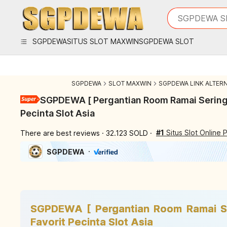
iphones 16
What are you
SGPDEWA S
torras phone
samsung not
SGPDEWA
SITUS SLOT MAXWIN
SGPDEWA SLOT
iphones 15 p
SGPDEWA
SLOT MAXWIN
SGPDEWA LINK ALTERN
SGPDEWA [ Pergantian Room Ramai Sering
Pecinta Slot Asia
#1
Situs Slot Online 
There are best reviews
32.123 SOLD
SGPDEWA

Previous slide
Next slide
SGPDEWA [ Pergantian Room Ramai S
Favorit Pecinta Slot Asia