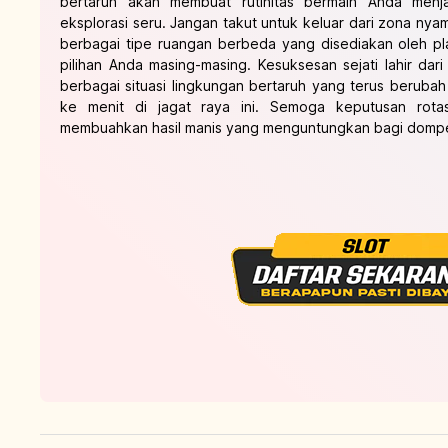
bertaruh akan membuat rutinitas bermain Anda menj
eksplorasi seru. Jangan takut untuk keluar dari zona n
berbagai tipe ruangan berbeda yang disediakan oleh pla
pilihan Anda masing-masing. Kesuksesan sejati lahir da
berbagai situasi lingkungan bertaruh yang terus beruba
ke menit di jagat raya ini. Semoga keputusan rota
membuahkan hasil manis yang menguntungkan bagi dompe